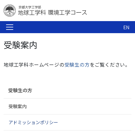
EN
受験案内
地球工学科ホームページの
受験生の方
をご覧ください。
ナ
受験生の方
ビ
ゲ
受験案内
ー
シ
ョ
アドミッションポリシー
ン