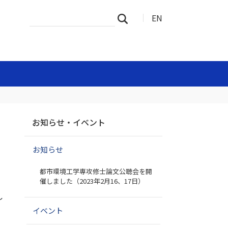
サ
詳
EN
検索
イ
細
ト
検
を
索
検
索
ナ
お知らせ・イベント
ビ
ゲ
お知らせ
ー
シ
都市環境工学専攻修士論文公聴会を開
ョ
催しました（2023年2月16、17日）
ン
し
イベント