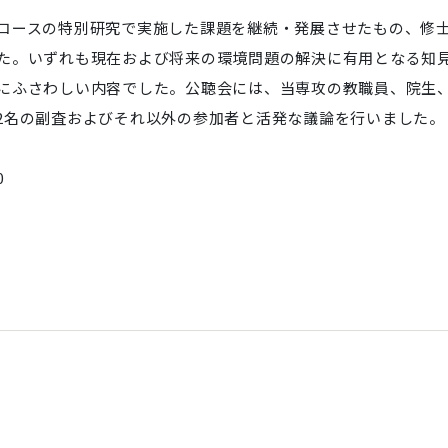
コースの特別研究で実
施した課題を継続・発展させたもの、修
た。いずれも現在および将来の環境問題の解決
に有用となる知
にふさわしい内容でした。公聴会
には、当専攻の教職員、院生
2名の副査およびそれ以外の参加者と活発な議論を行いま
した。
0