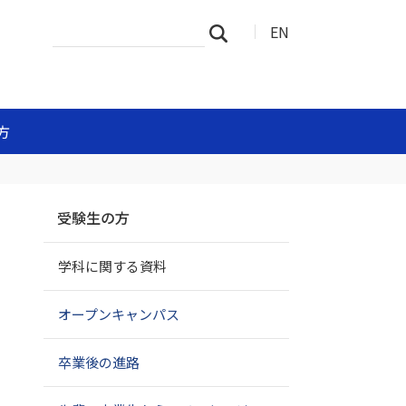
サ
詳
EN
検索
イ
細
ト
検
を
索
検
索
方
ナ
受験生の方
ビ
ゲ
学科に関する資料
ー
シ
ョ
オープンキャンパス
ン
卒業後の進路