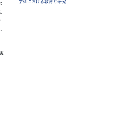
学科における教育と研究
な
に
分
り、
専