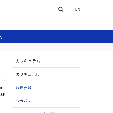
サ
詳
EN
検索
イ
細
ト
検
を
索
検
索
方
ナ
カリキュラム
ビ
ゲ
カリキュラム
ー
とし
シ
ョ
幅
履修要覧
ン
地球
シラバス